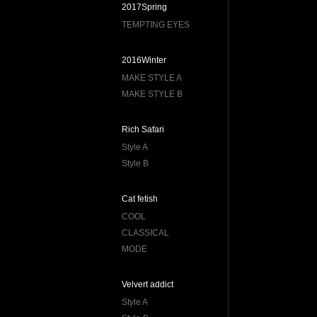
2017Spring
TEMPTING EYES
2016Winter
MAKE STYLE A
MAKE STYLE B
Rich Safari
Style A
Style B
Cat fetish
COOL
CLASSICAL
MODE
Velvert addict
Style A