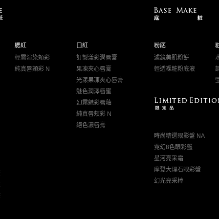
腮紅
口紅
粉底
輕霧渲染頰彩
訂製漾彩潤唇膏
濾鏡美肌粉餅
純真唇頰彩 N
果凍夾心唇膏
輕透裸粧粉底液
光漾果凍夾心唇膏
魅色潤澤唇蜜
幻霧魅彩唇釉
純真唇頰彩 N
絕色濃唇膏
時尚精選眼影盤 NA
霓幻8色眼彩盤
星河亮采霜
摩登大理石眼彩盤
筆
幻光亮采棒
筆
筆