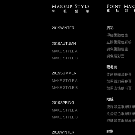
2019WINTER
眉彩
極細柔順眉筆
立體柔霧眉彩盤
2019AUTUMN
調色柔順眉筆
MAKE STYLE A
調色眉彩膏
MAKE STYLE B
睫毛膏
2019SUMMER
柔彩捲翹濃睫膏
MAKE STYLE A
豔黑纖羽長睫膏
MAKE STYLE B
豔黑濃情睫毛膏
眼線
2019SPRING
流線聚焦眼線膠
MAKE STYLE A
柔滑魅色眼線膠
MAKE STYLE B
絕魅聚焦眼線液
眼影
2018WINTER