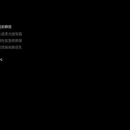
粧前飾底
水感柔光遮瑕霜
調色氣墊修飾筆
瑩透無瑕飾底乳