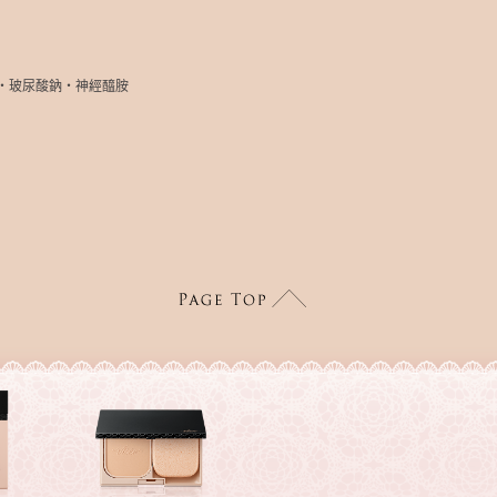
‧玻尿酸鈉‧神經醯胺