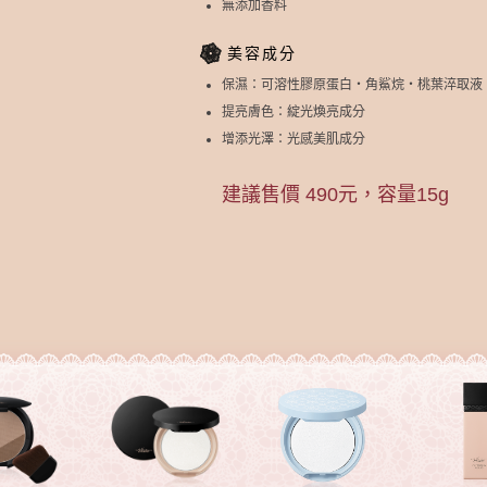
無添加香料
美容成分
保濕：可溶性膠原蛋白‧角鯊烷‧桃葉淬取液
提亮膚色：綻光煥亮成分
增添光澤：光感美肌成分
建議售價 490元，容量15g