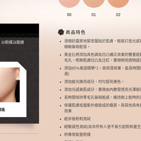
00
01
02
商品特色
滑順奶霜質地緊密服貼於肌膚，輕鬆打造光感
，以粉撲沾取適
細緻無瑕粧容。
黃金比例添加具色調及凹凸補正效果的雙重遮
毛孔，修飾肌膚凹凸及泛紅，實現明亮透明感
添加85%美容精華*1。高保濕效果，能長時間
液)
添加綻光煥亮成分，均勻提亮膚色。
添加光感美肌成分，實現由內散發透亮光澤般
長時間保持零毛孔無瑕粧感，維持剛上粧時的
保護肌膚抵擋紫外線造成的傷害。與其他具有
效果
經非致粉刺測試
經敏感性測試(並非所有人皆不易引起粉刺產生
附專用氣墊粉撲