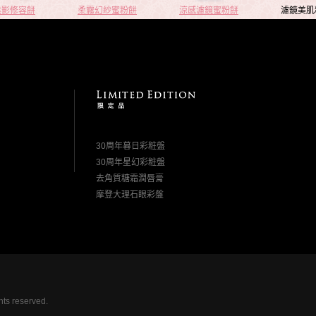
陰影修容餅
柔霧幻紗蜜粉餅
涼感濾鏡蜜粉餅
濾鏡美肌
30周年暮日彩粧盤
30周年星幻彩粧盤
去角質糖霜潤唇膏
摩登大理石眼彩盤
hts reserved.