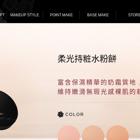
PT
MAKEUP STYLE
POINT MAKE
BASE MAKE
STOR
柔光持粧水粉餅
富含保濕精華的奶霜質地
維持嫩滑無瑕光感裸肌的
COLOR