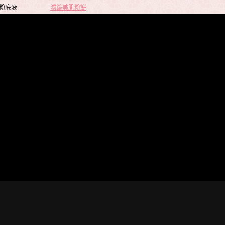
粉底液
濾鏡美肌粉餅