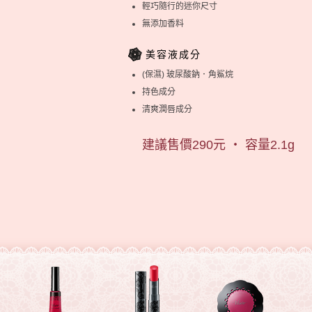
輕巧隨行的迷你尺寸
無添加香料
美容液成分
(保濕) 玻尿酸鈉．角鯊烷
持色成分
清爽潤唇成分
建議售價290元 ‧ 容量2.1g