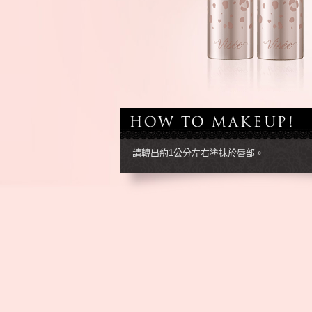
請轉出約1公分左右塗抹於唇部。