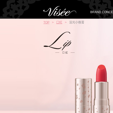
BRAND CONCE
TOP
>
口紅
>
渲光小唇膏