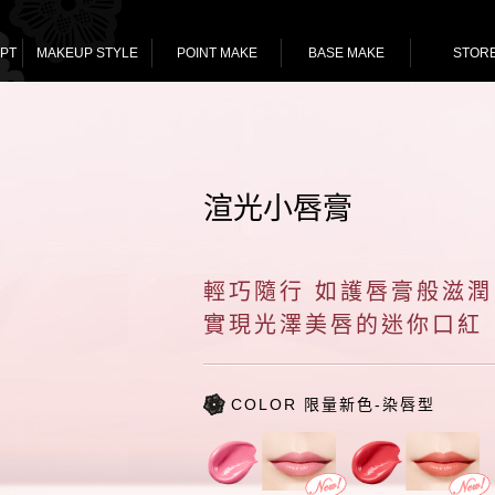
PT
MAKEUP STYLE
POINT MAKE
BASE MAKE
STOR
渲光小唇膏
輕巧隨行 如護唇膏般滋潤
實現光澤美唇的迷你口紅
COLOR 限量新色-染唇型