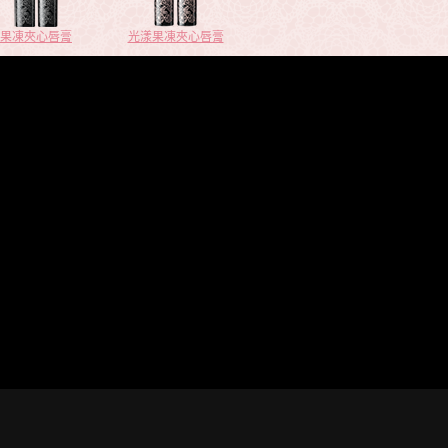
果凍夾心唇膏
光漾果凍夾心唇膏