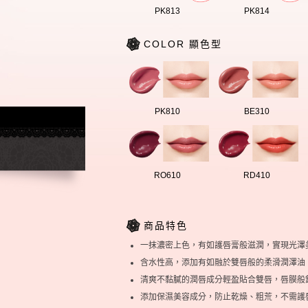
PK813
PK814
COLOR 顯色型
PK810
BE310
RO610
RD410
商品特色
一抹濃密上色，有如護唇膏般滋潤，實現光澤
含水性高，添加有如融於雙唇般的柔滑潤澤油
清爽不黏膩的潤唇成分輕盈貼合雙唇，唇膜般
添加保濕美容成分，防止乾燥、粗荒，不需護