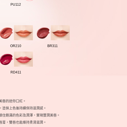
PU112
OR210
BR311
RD411
美唇的迷你口紅。
，塗抹上色後持續保持滋潤感。
鎖住飽滿的色彩及潤澤，實現豐潤美唇。
唇膏，雙唇也能維持柔滑滋潤。