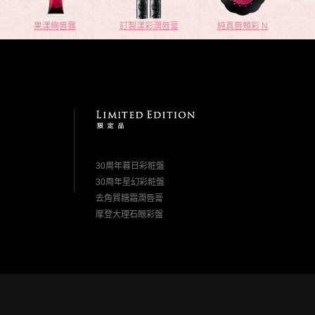
果漾絢唇露
訂製漾彩潤唇膏
純真唇頰彩 N
30周年暮日彩粧盤
30周年星幻彩粧盤
去角質糖霜潤唇膏
摩登大理石眼彩盤