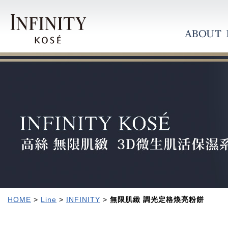
HOME
>
Line
>
INFINITY
>
無限肌緻 調光定格煥亮粉餅