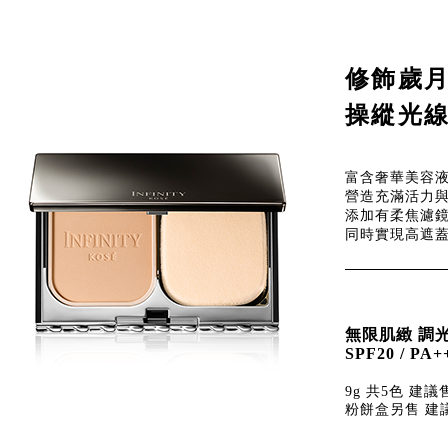
修飾歲
操縱光
富含奢華美容
營造充滿活力
添加有柔焦濾
同時實現高遮
無限肌緻 調
SPF20 / PA+
9g 共5色 建議
粉餅盒另售 建議