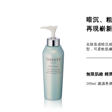
暗沉、
再現嶄
去除造成暗沉
型，可柔軟肌
無限肌緻 精
200ml 建議售價