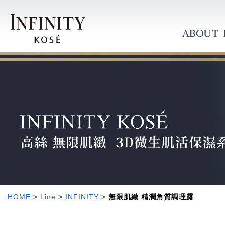
HOME
>
Line
>
INFINITY
>
無限肌緻 精潤角質調理露